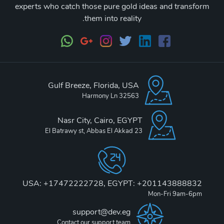
experts who catch those pure gold ideas and transform
them into reality.
Gulf Breeze, Florida, USA
32563 Harmony Ln
Nasr City, Cairo, EGYPT
23 El Batrawy st, Abbas El Akkad
USA: +17472222728, EGYPT: +201143888832
Mon-Fri 9am-6pm
support@dev.eg
Contact our support team