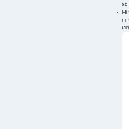
adi
Mir
nun
for