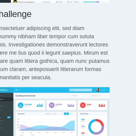
hallenge
sectetuer adipiscing elit, sed diam
nummy nibham liber tempor cum soluta
is. Investigationes demonstraverunt lectores
ere me lius quod ii legunt saepius. Mirum est
tare quam littera gothica, quam nunc putamus
um claram, anteposuerit litterarum formas
anitatis per seacula.