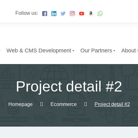
Follow us:
Web & CMS Development
Our Partners
About 
Project detail #2
Homepage
Ecommerce
Project detail #2