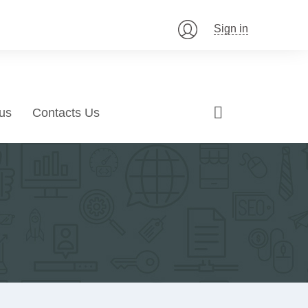
Sign in
us
Contacts Us