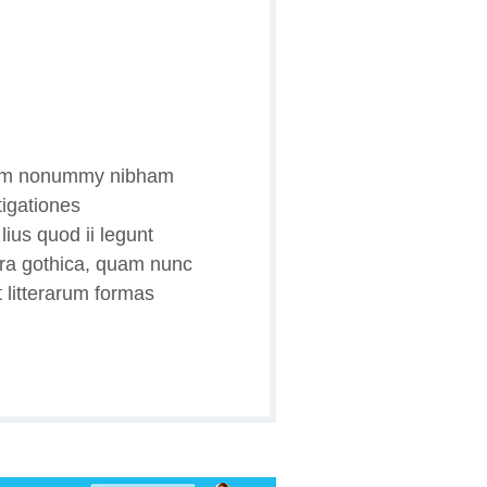
diam nonummy nibham
tigationes
ius quod ii legunt
era gothica, quam nunc
 litterarum formas