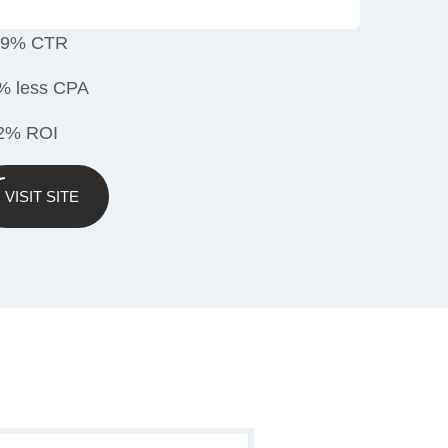
09% CTR
% less CPA
2% ROI
VISIT SITE