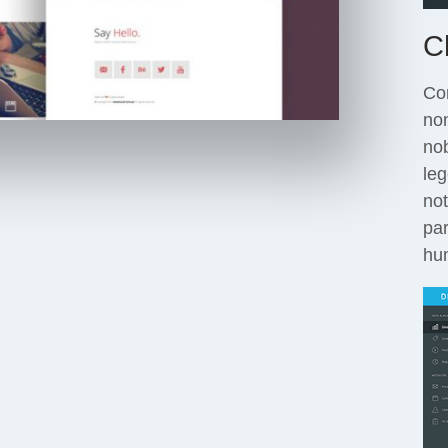
C
Con
no
nob
leg
no
par
hum