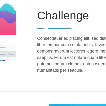
Challenge
Consectetuer adipiscing elit, sed 
liber tempor cum soluta nobis. Inves
demonstraverunt lectores legere me l
saepius. Mirum est notare quam litt
putamus parum claram, anteposuerit
humanitatis per seacula.