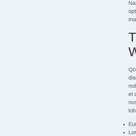
Nam
opt
ma
T
W
Qol
di
nob
et 
nos
lob
Eui
Lor