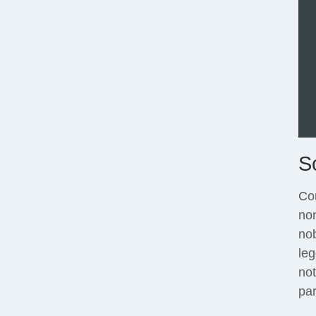
S
Con
no
nob
leg
no
pa