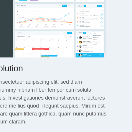
olution
sectetuer adipiscing elit, sed diam
nummy nibham liber tempor cum soluta
is. Investigationes demonstraverunt lectores
ere me lius quod ii legunt saepius. Mirum est
tare quam littera gothica, quam nunc putamus
rum claram.